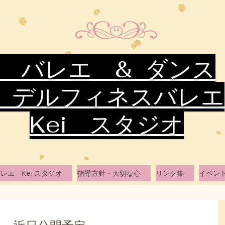
バレエ & ダンス
デルフィネスバレエ
Kei スタジオ
レエ Kei スタジオ
指導方針・大切な心
リンク集
イベン