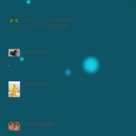
ハロウィンパーティ無事&終
了クリスマス会のご案内
12月となりました
10月末はハロウィン
9月新規生徒募集