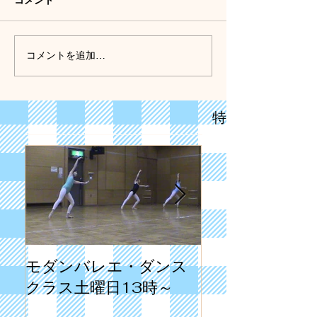
コメント
コメントを追加…
特集記事
モダンバレエ・ダンス
第3回目の発表
クラス土曜日13時～
1998年でした