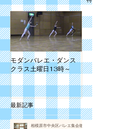
モダンバレエ・ダンス
第3回目の発表
クラス土曜日13時～
1998年でした
最新記事
相模原市中央区バレエ集会徹