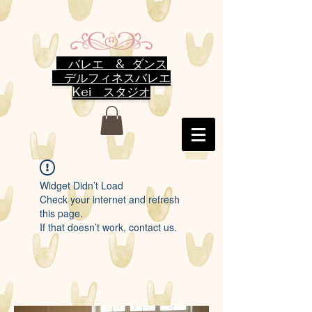
バレエ & ダンス
デルフィネスバレエ
Kei スタジオ
Widget Didn’t Load
Check your internet and refresh
this page.
If that doesn’t work, contact us.