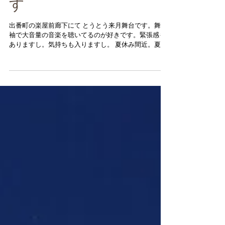
出番待ちはドキドキで
す
出番町の楽屋前廊下にて とうとう来月舞台です。舞台
袖で大音量の音楽を聴いてるのが好きです。緊張感も
ありますし。気持ちも入りますし。 夏休み間近。夏休
みになったら子供たちのレッスンも増えると良いです
か、生徒さんも旅行・帰省・塾の夏季講習と忙しい様
です。なるべくレッスン来てほし...